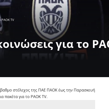
ο PAOK TV
κοινώσεις για το PA
βαθμο στέλεχος της ΠΑΕ ΠΑΟΚ έως την Παρασκευή
α πακέτα για το PAOK TV.