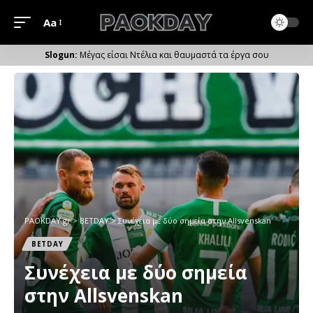
Aa
Μέγεθος
Γραμματοσειράς
Μέγας είσαι Ντέλια και θαυμαστά τα έργα σου
PAOKDAY.gr
>
ΒETDAY
>
Συνέχεια με δύο σημεία στην Allsvenskan
ΒETDAY
Συνέχεια με δύο σημεία
στην Allsvenskan