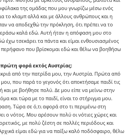
ό πριν. Μίλησα με αρκετούς ανθρώπους, μάλιστα και
τοφύλακα της ομάδας που μου γνωρίζω μέσω ενός
ια το κλαμπ αλλά και με άλλους ανθρώπους και η
παν να αποδεχθώ την πρόκληση, ότι πρέπει να το
 περάσω καλά εδώ. Αυτή ήταν η απόφαση μου στο
εδώ έχω τσεκάρει τα πάντα και είμαι ενθουσιασμένος
αι περήφανο που βρίσκομαι εδώ και θέλω να βοηθήσω
α πρώτη φορά εκτός Αυστρίας:
ακριά από την πατρίδα μου, την Αυστρία. Πρώτα από
μου, που παρά το γεγονός ότι αποκτήσαμε παιδί τις
 και με βοήθησε πολύ. Δε μου είπε να μείνω στην
μα και τώρα με το παιδί, είναι το στήριγμα μου.
αση. Τώρα σε ό,τι αφορά στο τι περιμένω στη
ει ο νότος. Μου αρέσουν πολύ οι νότιες χώρες και
φορετικός, με πολύ ζέστη σε πολλές περιόδους και
Αρχικά είμαι εδώ για να παίξω καλό ποδόσφαιρο, θέλω