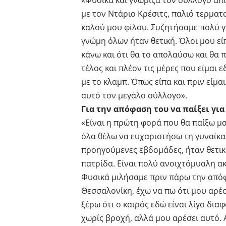
«Φυσικά και γνώριζα τον σύλλογο απ
με τον Ντάριο Κρέσιτς, παλιό τερμα
καλού μου φίλου. Συζητήσαμε πολύ γ
γνώμη όλων ήταν θετική. Όλοι μου εί
κάνω και ότι θα το απολαύσω και θα
τέλος και πλέον τις μέρες που είμαι 
με το κλαμπ. Όπως είπα και πριν είμ
αυτό τον μεγάλο σύλλογο».
Για την απόφαση του να παίξει γι
«Είναι η πρώτη φορά που θα παίξω μ
όλα θέλω να ευχαριστήσω τη γυναίκα 
προηγούμενες εβδομάδες, ήταν θετική
πατρίδα. Είναι πολύ ανοιχτόμυαλη ακό
Φυσικά μιλήσαμε πριν πάρω την απόφ
Θεσσαλονίκη, έχω να πω ότι μου αρέσ
ξέρω ότι ο καιρός εδώ είναι λίγο δια
χωρίς βροχή, αλλά μου αρέσει αυτό. 