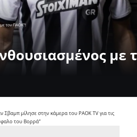
 με τον ΠΑΟΚ”!
ενθουσιασμένος με 
 Σβαμπ μίλησε στην κάμερα του PAOK TV για τις
κέφαλο του Βορρά”