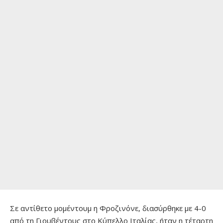
Σε αντίθετο μομέντουμ η Φροζινόνε, διασύρθηκε με 4-0
από τη Γιουβέντους στο Κύπελλο Ιταλίας, ήταν η τέταρτη