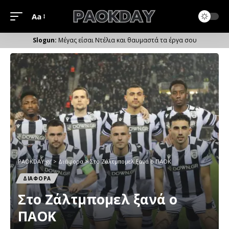
Aa
Μέγεθος
Γραμματοσειράς
Μέγας είσαι Ντέλια και θαυμαστά τα έργα σου
PAOKDAY.gr
>
Διάφορα
>
Στο Ζάλτμπομελ ξανά ο ΠΑΟΚ
ΔΙΑΦΟΡΑ
Στο Ζάλτμπομελ ξανά ο
ΠΑΟΚ