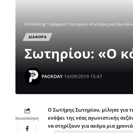
PAOKDAY.gr
>
Διάφορα
>
Σωτηρίου: «Ο κόσμος μας δίνει δύ
ΔΙΑΦΟΡΑ
Σωτηρίου: «Ο κ
PAOKDAY
10/09/2019 15:47
Ο
Σωτήρης
Σωτηρίου
, μίλησε για
ενόψει της νέας αγωνιστικής σεζ
Κοινοποίηση
να στηρίξουν για ακόμα μια χρονι