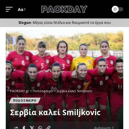
Aa
Μέγεθος
Γραμματοσειράς
Μέγας είσαι Ντέλια και θαυμαστά τα έργα σου
PAOKDAY.gr
>
Ποδόσφαιρο
>
Σερβία καλεί Smiljkovic
ΠΟΔΟΣΦΑΙΡΟ
Σερβία καλεί Smiljkovic
Ανάγνωση 1'