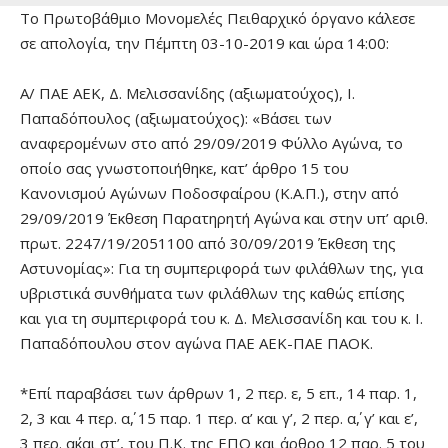
Το Πρωτοβάθμιο Μονομελές Πειθαρχικό όργανο κάλεσε
σε απολογία, την Πέμπτη 03-10-2019 και ώρα 14:00:
Α/ ΠΑΕ ΑΕΚ, Δ. Μελισσανίδης (αξιωματούχος), Ι.
Παπαδόπουλος (αξιωματούχος): «Βάσει των
αναφερομένων στο από 29/09/2019 Φύλλο Αγώνα, το
οποίο σας γνωστοποιήθηκε, κατ’ άρθρο 15 του
Κανονισμού Αγώνων Ποδοσφαίρου (Κ.Α.Π.), στην από
29/09/2019 Έκθεση Παρατηρητή Αγώνα και στην υπ’ αριθ.
πρωτ. 2247/19/2051100 από 30/09/2019 Έκθεση της
Αστυνομίας»: Για τη συμπεριφορά των φιλάθλων της, για
υβριστικά συνθήματα των φιλάθλων της καθώς επίσης
και για τη συμπεριφορά του κ. Δ. Μελισσανίδη και του κ. Ι.
Παπαδόπουλου στον αγώνα ΠΑΕ ΑΕΚ-ΠΑΕ ΠΑΟΚ.
*Επί παραβάσει των άρθρων 1, 2 περ. ε, 5 επ., 14 παρ. 1,
2, 3 και 4 περ. α΄, 15 παρ. 1 περ. α’ και γ’, 2 περ. α΄, γ’ και ε’,
3 περ. α΄και στ’, του Π.Κ. της ΕΠΟ και άρθρο 12 παρ. 5 του