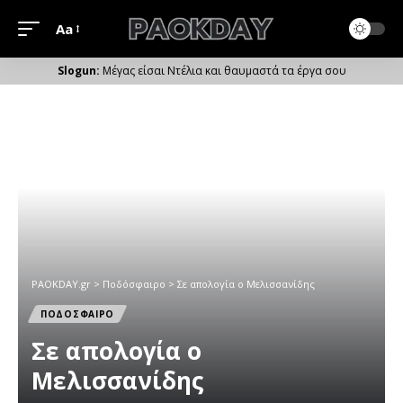
Aa
Μέγεθος
Γραμματοσειράς
Μέγας είσαι Ντέλια και θαυμαστά τα έργα σου
PAOKDAY.gr
>
Ποδόσφαιρο
>
Σε απολογία ο Μελισσανίδης
ΠΟΔΟΣΦΑΙΡΟ
Σε απολογία ο
Μελισσανίδης