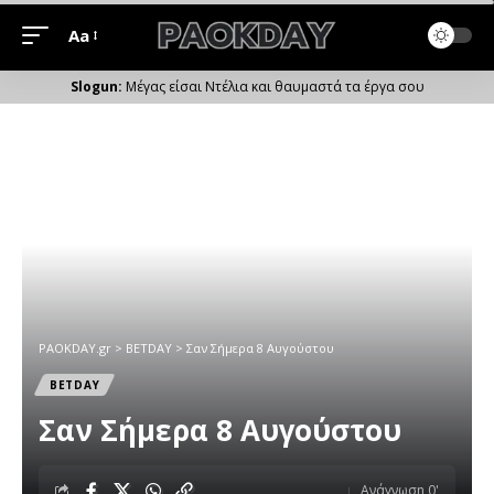
Aa
Μέγεθος
Γραμματοσειράς
Μέγας είσαι Ντέλια και θαυμαστά τα έργα σου
PAOKDAY.gr
>
ΒETDAY
>
Σαν Σήμερα 8 Αυγούστου
ΒETDAY
Σαν Σήμερα 8 Αυγούστου
Ανάγνωση 0'