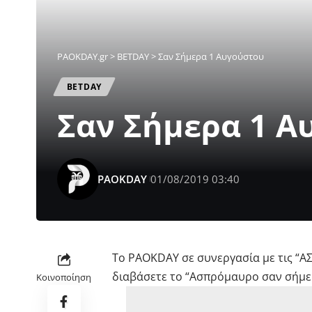
PAOKDAY.gr
>
ΒETDAY
>
Σαν Σήμερα 1 Αυγούστου
ΒETDAY
Σαν Σήμερα 1 Α
PAOKDAY
01/08/2019 03:40
Το PAOKDAY σε συνεργασία με τις “Α
διαβάσετε το “Ασπρόμαυρο σαν σήμε
Κοινοποίηση