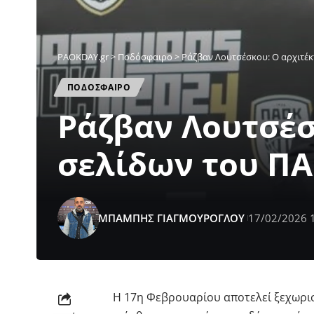
PAOKDAY.gr
>
Ποδόσφαιρο
>
Ράζβαν Λουτσέσκου: Ο αρχιτέκ
ΠΟΔΟΣΦΑΙΡΟ
Ράζβαν Λουτσέσ
σελίδων του ΠΑ
ΜΠΑΜΠΗΣ ΓΙΑΓΜΟΥΡΟΓΛΟΥ
17/02/2026 
Η 17η Φεβρουαρίου αποτελεί ξεχωρισ