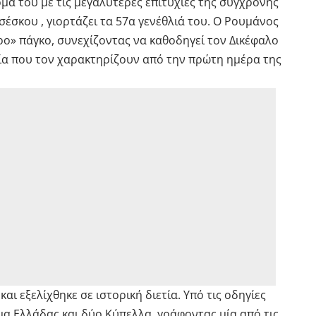
μά του με τις μεγαλύτερες επιτυχίες της σύγχρονης
έσκου , γιορτάζει τα 57α γενέθλιά του. Ο Ρουμάνος
ο» πάγκο, συνεχίζοντας να καθοδηγεί τον Δικέφαλο
οξία που τον χαρακτηρίζουν από την πρώτη ημέρα της
αι εξελίχθηκε σε ιστορική διετία. Υπό τις οδηγίες
α Ελλάδας και δύο Κύπελλα, γράφοντας μία από τις