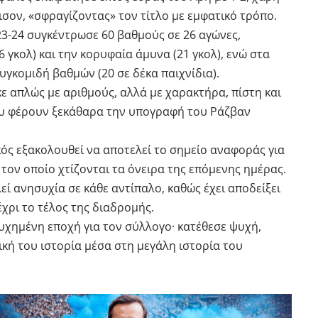
σον, «σφραγίζοντας» τον τίτλο με εμφατικό τρόπο.
23-24 συγκέντρωσε 60 βαθμούς σε 26 αγώνες,
 γκολ) και την κορυφαία άμυνα (21 γκολ), ενώ στα
υγκομιδή βαθμών (20 σε δέκα παιχνίδια).
 απλώς με αριθμούς, αλλά με χαρακτήρα, πίστη και
ου φέρουν ξεκάθαρα την υπογραφή του Ράζβαν
κός εξακολουθεί να αποτελεί το σημείο αναφοράς για
τον οποίο χτίζονται τα όνειρα της επόμενης ημέρας.
εί ανησυχία σε κάθε αντίπαλο, καθώς έχει αποδείξει
έχρι το τέλος της διαδρομής.
υχημένη εποχή για τον σύλλογο· κατέθεσε ψυχή,
ική του ιστορία μέσα στη μεγάλη ιστορία του