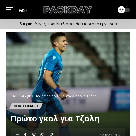
Aa
Μέγεθος
Γραμματοσειράς
Μέγας είσαι Ντέλια και θαυμαστά τα έργα σου
PAOKDAY.gr
>
Ποδόσφαιρο
>
Πρώτο γκολ για Τζόλη
ΠΟΔΟΣΦΑΙΡΟ
Πρώτο γκολ για Τζόλη
Ανάγνωση 0'