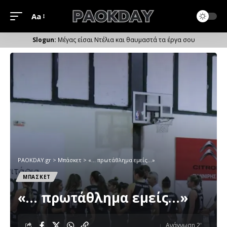
Aa
Μέγεθος
Γραμματοσειράς
Μέγας είσαι Ντέλια και θαυμαστά τα έργα σου
PAOKDAY.gr
>
Μπάσκετ
>
«… πρωτάθλημα εμείς…»
ΜΠΑΣΚΕΤ
«… πρωτάθλημα εμείς…»
Ανάγνωση 2'