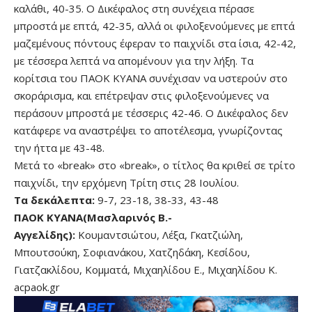
καλάθι, 40-35. Ο Δικέφαλος στη συνέχεια πέρασε
μπροστά με επτά, 42-35, αλλά οι φιλοξενούμενες με επτά
μαζεμένους πόντους έφεραν το παιχνίδι στα ίσια, 42-42,
με τέσσερα λεπτά να απομένουν για την λήξη. Τα
κορίτσια του ΠΑΟΚ ΚΥΑΝΑ συνέχισαν να υστερούν στο
σκοράρισμα, και επέτρεψαν στις φιλοξενούμενες να
περάσουν μπροστά με τέσσερις 42-46. Ο Δικέφαλος δεν
κατάφερε να αναστρέψει το αποτέλεσμα, γνωρίζοντας
την ήττα με 43-48.
Μετά το «break» στο «break», ο τίτλος θα κριθεί σε τρίτο
παιχνίδι, την ερχόμενη Τρίτη στις 28 Ιουλίου.
Τα δεκάλεπτα:
9-7, 23-18, 38-33, 43-48
ΠΑΟΚ ΚΥΑΝΑ(Μασλαρινός Β.-
Αγγελίδης):
Κουμαντσιώτου, Λέξα, Γκατζιώλη,
Μπουτσούκη, Σοφιανάκου, Χατζηδάκη, Κεσίδου,
Γιατζακλίδου, Κομματά, Μιχαηλίδου Ε., Μιχαηλίδου Κ.
acpaok.gr