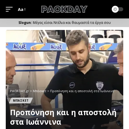
Aa
Μέγεθος
Γραμματοσειράς
Μέγας είσαι Ντέλια και θαυμαστά τα έργα σου
PAOKDAY.gr
>
Μπάσκετ
>
Προπόνηση και η αποστολή στα Ιωάννινα
ΜΠΑΣΚΕΤ
Προπόνηση και η αποστολή
στα Ιωάννινα