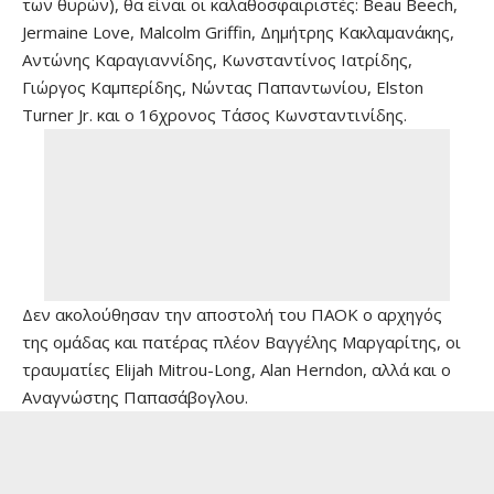
των θυρών), θα είναι οι καλαθοσφαιριστές: Beau Beech,
Jermaine Love, Malcolm Griffin, Δημήτρης Κακλαμανάκης,
Αντώνης Καραγιαννίδης, Κωνσταντίνος Ιατρίδης,
Γιώργος Καμπερίδης, Νώντας Παπαντωνίου, Elston
Turner Jr. και ο 16χρονος Τάσος Κωνσταντινίδης.
Δεν ακολούθησαν την αποστολή του ΠΑΟΚ ο αρχηγός
της ομάδας και πατέρας πλέον Βαγγέλης Μαργαρίτης, οι
τραυματίες Elijah Mitrou-Long, Alan Herndon, αλλά και ο
Αναγνώστης Παπασάβογλου.