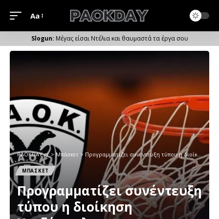
Aa
Μέγεθος
Γραμματοσειράς
Μέγας είσαι Ντέλια και θαυμαστά τα έργα σου
PAOKDAY.gr
>
Μπάσκετ
>
Προγραμματίζει συνέντευξη τύπου η διοίκηση Χατζόπουλου
ΜΠΑΣΚΕΤ
Προγραμματίζει συνέντευξη
τύπου η διοίκηση