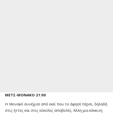
ΜΕΤΣ-ΜΟΝΑΚΟ 21:00
H Μονακό συνέχισε από εκεί που το άφησε πέρσι, δηλαδή
στις ήττες και στις εύκολες αποβολές. Άλλη μια κόκκινη