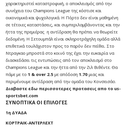
χαρακτηριστεί καταστροφική, ο αποκλεισμός από την
συνέχεια του Champions League της κόστισε και
οικονομικά και ψυχολογικά. Η Πόρτο δεν είναι μαθημένη
σε τέτοιες καταστάσεις, και συμπεριλαμβάνοντας και την
ήττα της πρεμιέρας η αντίδραση θα πρέπει να θεωρείτε
δεδομένη. Η Σετουμπάλ είναι σκληροτράχηλη ομάδα αλλά
επιθετικά τουλάχιστον προς το παρόν δεν πείθει. Στο
Ντραγκαο μπροστά στο κοινό της έχει την ευκαιρία να
διασκεδάσει τις εντυπώσεις από τον αποκλεισμό στο
Champions League και την ήττα από την Ζιλ Βιθέντε. Θα
πάμε με το
1 & over 2.5
με απόδοση
1.70
μιας και
περιμένουμε αντίδραση από την ομαδα του Κονσεισάο.
Διαβαστε εδω περισσοτερες προτασεις απο το us-
sportsbet.com
ΣΥΝΟΠΤΙΚΑ ΟΙ ΕΠΙΛΟΓΕΣ
1η ΔΥΑΔΑ
ΚΟΡΤΡΑΙΚ-ΑΝΤΕΡΛΕΧΤ