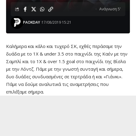
Ανάγνωση 5'
PAOKDAY
17/08/2019 15:21
Καλήμερα και κάλο και τυχερό ΣΚ, εχθές περάσαμε την
δυάδα με το 1Χ & under 3.5 στο παιχνίδι της Καέν με την
Σαμπλί και το 1Χ & over 1.5 goal στο παιχνίδι της Βίσλα
με την Λόντζ. Πάμε με την γνωστή συνταγή και σήμερα,
δυο δυάδες συνδυασμένες σε τερτράδα ή και «Γιάνκι».
Πάμε να δούμε αναλυτικά τις αναμετρήσεις που
επιλέξαμε σήμερα.