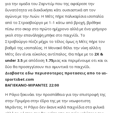
για την ομαδα του Ζαρντιίμ που της αφαίρεσε την
δυνατότητα να διεκδικήσει κάτι ουσιαστικά απ τον
αγώνα με την Λυών. Η Μέτς πήρε παλικαρίσια ισοπαλία
από το Στρασβούργο με 1-1 κάτω από βροχή, βρέθηκε
πίσω στο σκορ στο πρώτο ημίχρονο αλλά με ένα γρήγορο
γκολ στην επανάληψη μπήκε στο παιχνίδι. Το
Στρσβούργο πίεζε μέχρι το τέλος όμως η Μέτς πήρε τον
βαθμό της ισοπαλίας. Η Μονακό θέλει την νίκη αλλά η
Μέτς δεν είναι εύκολος αντίπαλος. Θα πάμε με το
2X &
under 3.5
με απόδοση
1.75
μιας και περιμένουμε οτι και οι
δύο θα προσεγγίσουν πιο αμυντικά το παιχνίδι.
Διαβαστε εδω περισσοτερες προτασεις απο το us-
sportsbet.com
ΒΑΓΙΕΚΑΝΟ-ΜΙΡΑΝΤΕΣ 22:00
H Ράγιο ξεκινάει την προσπάθεια για την επιστροφή της
στην Πριμέρα στην έδρα της με την νεωφοτιστη
Μιράντες. Η Ράγιο δεν έκανε καλά παιχνίδια στα φιλικά