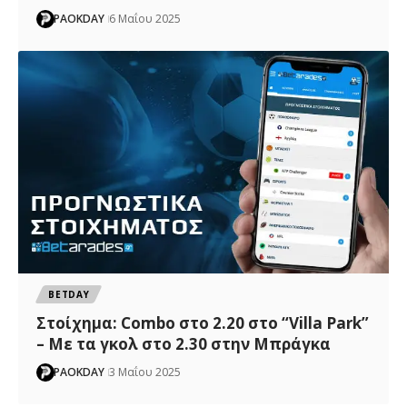
PAOKDAY
6 Μαΐου 2025
ΒETDAY
Στοίχημα: Combo στο 2.20 στο “Villa Park”
– Με τα γκολ στο 2.30 στην Μπράγκα
PAOKDAY
3 Μαΐου 2025