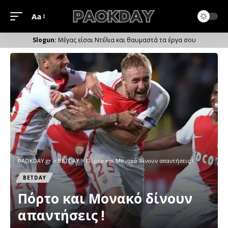
Aa
Μέγεθος
Γραμματοσειράς
Μέγας είσαι Ντέλια και θαυμαστά τα έργα σου
PAOKDAY.gr
>
ΒETDAY
>
Πόρτο και Μονακό δίνουν απαντήσεις !
ΒETDAY
Πόρτο και Μονακό δίνουν
απαντήσεις !