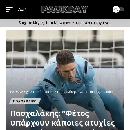
Aa
Μέγεθος
Γραμματοσειράς
Μέγας είσαι Ντέλια και θαυμαστά τα έργα σου
PAOKDAY.gr
>
Ποδόσφαιρο
>
Πασχαλάκης: “Φέτος υπάρχουν κάποιες ατυχίες και αυτές μας πάνε πίσω”
ΠΟΔΟΣΦΑΙΡΟ
Πασχαλάκης: “Φέτος
υπάρχουν κάποιες ατυχίες