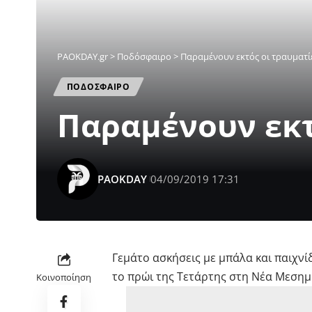
PAOKDAY.gr
>
Ποδόσφαιρο
>
Παραμένουν εκτός οι τραυματί
ΠΟΔΟΣΦΑΙΡΟ
Παραμένουν εκτ
PAOKDAY
04/09/2019 17:31
Γεμάτο ασκήσεις με μπάλα και παιχν
το πρώι της Τετάρτης στη Νέα Μεσημ
Κοινοποίηση