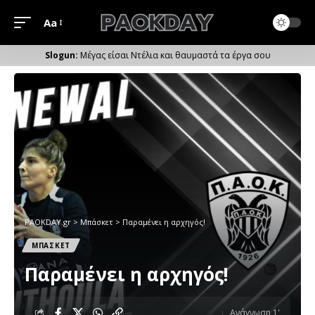
Aa
Μέγεθος
Γραμματοσειράς
Μέγας είσαι Ντέλια και θαυμαστά τα έργα σου
PAOKDAY.gr
>
Μπάσκετ
>
Παραμένει η αρχηγός!
ΜΠΑΣΚΕΤ
Παραμένει η αρχηγός!
Ανάγνωση 1'