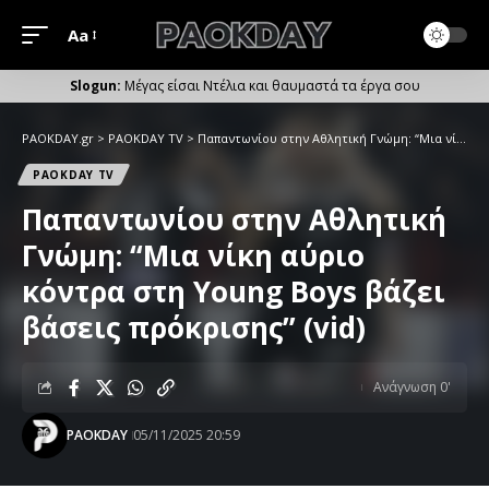
Aa
Μέγεθος
Γραμματοσειράς
Μέγας είσαι Ντέλια και θαυμαστά τα έργα σου
PAOKDAY.gr
>
PAOKDAY TV
>
Παπαντωνίου στην Αθλητική Γνώμη: “Μια νίκη αύριο κόντρα στη Young Boys βάζει βάσεις πρόκρισης” (vid)
PAOKDAY TV
Παπαντωνίου στην Αθλητική
Γνώμη: “Μια νίκη αύριο
κόντρα στη Young Boys βάζει
βάσεις πρόκρισης” (vid)
Ανάγνωση 0'
PAOKDAY
05/11/2025 20:59