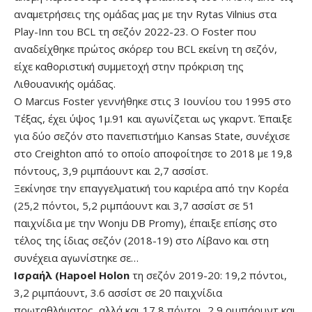
αναμετρήσεις της ομάδας μας με την Rytas Vilnius στα
Play-Inn του BCL τη σεζόν 2022-23. Ο Foster που
αναδείχθηκε πρώτος σκόρερ του BCL εκείνη τη σεζόν,
είχε καθοριστική συμμετοχή στην πρόκριση της
Λιθουανικής ομάδας.
Ο Marcus Foster γεννήθηκε στις 3 Ιουνίου του 1995 στο
Τέξας, έχει ύψος 1μ.91 και αγωνίζεται ως γκαρντ. Έπαιξε
για δύο σεζόν στο πανεπιστήμιο Kansas State, συνέχισε
στο Creighton από το οποίο αποφοίτησε το 2018 με 19,8
πόντους, 3,9 ριμπάουντ και 2,7 ασσίστ.
Ξεκίνησε την επαγγελματική του καριέρα από την Κορέα
(25,2 πόντοι, 5,2 ριμπάουντ και 3,7 ασσίστ σε 51
παιχνίδια με την Wonju DB Promy), έπαιξε επίσης στο
τέλος της ίδιας σεζόν (2018-19) στο Λίβανο και στη
συνέχεια αγωνίστηκε σε…
Ισραήλ (Hapoel Holon
τη σεζόν 2019-20: 19,2 πόντοι,
3,2 ριμπάουντ, 3.6 ασσίστ σε 20 παιχνίδια
πρωταθλήματος, αλλά και 17,8 πόντοι, 2,9 ριμπάουντ και