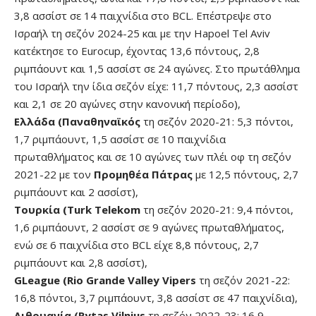
3,8 ασσίστ σε 14 παιχνίδια στο BCL. Επέστρεψε στο
Ισραήλ τη σεζόν 2024-25 και με την Hapoel Tel Aviv
κατέκτησε το Εurocup, έχοντας 13,6 πόντους, 2,8
ριμπάουντ και 1,5 ασσίστ σε 24 αγώνες. Στο πρωτάθλημα
του Ισραήλ την ίδια σεζόν είχε: 11,7 πόντους, 2,3 ασσίστ
και 2,1 σε 20 αγώνες στην κανονική περίοδο),
Ελλάδα (Παναθηναϊκός
τη σεζόν 2020-21: 5,3 πόντοι,
1,7 ριμπάουντ, 1,5 ασσίστ σε 10 παιχνίδια
πρωταθλήματος και σε 10 αγώνες των πλέι οφ τη σεζόν
2021-22 με τον
Προμηθέα Πάτρας
με 12,5 πόντους, 2,7
ριμπάουντ και 2 ασσίστ),
Τουρκία (Turk Telekom
τη σεζόν 2020-21: 9,4 πόντοι,
1,6 ριμπάουντ, 2 ασσίστ σε 9 αγώνες πρωταθλήματος,
ενώ σε 6 παιχνίδια στο BCL είχε 8,8 πόντους, 2,7
ριμπάουντ και 2,8 ασσίστ),
GLeague (Rio Grande Valley Vipers
τη σεζόν 2021-22:
16,8 πόντοι, 3,7 ριμπάουντ, 3,8 ασσίστ σε 47 παιχνίδια),
Λιθουανία (Rytas Vilnius
τη σεζόν 2022-23: 16,9