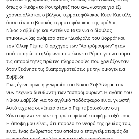
όπως ο Ρικάρντο Ροντρίγκεζ που αγωνίστηκε για έξι
χρόνια αλλά και ο βέλγος τερματοφύλακας Κοέν Καστέλς
όπου είναι ο βασικός τερματοφύλακας της ομάδας.
Νίκος Σαββίδης και Αντελίνο Βιερίνια ο δίαυλος
επικοινωνίας ανάμεσα στον “Δικέφαλο του Βορρά” και
τον Όλαφ Ρέμπε. Ο αρχηγός των “Ασπρόμαυρων” ήταν
από τα πρώτα τηλέφωνα που έκανε ο Ρέμπε για να πάρει
τις απαραίτητες πρώτες πληροφορίες που χρειάζονταν
όταν ξεκίνησε τις διαπραγματεύσεις με την οικογένεια
Σαββίδη.
Πως έγινε όμως η γνωριμία του Νίκου Σαββίδη με τον
νυν τεχνικό διευθυντή των “ασπρόμαυρων”; Η αγάπη του
Νίκου Σαββίδη για το αγγλικό ποδόσφαιρο είναι γνωστή.
Αυτό είχε ως συνέπεια όταν ο Ρέμπε βρισκόταν στη
Χάντεσφιλντ να γίνει η πρώτη φιλική επαφή μεταξύ τους.
Η άποψη μου είναι, ότι παρόλο το νεαρό της ηλικίας του,
είναι ένας άνθρωπος του οποίου ο επαγγελματισμός δε
σταματάει ποτέ. Δε λέει όχι στις νέες προκλήσεις,