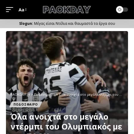
Aa
Μέγεθος
Γραμματοσειράς
Μέγας είσαι Ντέλια και θαυμαστά τα έργα σου
PAOKDAY.gr
>
Ποδόσφαιρο
>
Όλα ανοιχτά στο μεγάλο ντέρμπι του Ολυμπιακός με τον ΠΑΟΚ
ΠΟΔΟΣΦΑΙΡΟ
Όλα ανοιχτά στο μεγάλο
ντέρμπι του Ολυμπιακός με