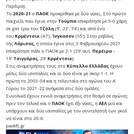
Περέιρα).
Το
2020-21
ο
ΠΑΟΚ
προκρίθηκε με δύο νίκες. Στο πρώτο
παιχνίδι που έγινε στην
Τούμπα
επικράτησε με 5-0 χάρη
σε χατ τρικ του
Τζόλη
(9’, 23’, 74’) και από ένα
του
Κρμέντσικ
(47’),
Ίνγκασον
(55’). Στην ρεβάνς
της
Λάρισας
, η οποία έγινε στις 3 Φεβρουαρίου 2021
επικράτησε πάλι ο ΠΑΟΚ με 2-1 (39’ αυτ.
Περέιρα
–
19’
Τσιγγάρας
, 29’
Κρμέντσικ
).
Στις αναμετρήσεις τους στο
Κύπελλο Ελλάδας
έχουν
μόλις δύο ισοπαλίες και οι δύο είναι με σκορ 1-1. Η
πρώτη το 2003-04 και η τελευταία στο αγώνα του Α’
Γύρου το 2021-22 ανάμεσα στις δύο ομάδες.
Συνολικά έχουν εννιά αναμετρήσεις στο θεσμό σε αγώνες
πριν τον τελικό και ο
ΠΑΟΚ
έχει έξι νίκες, η
ΑΕΛ
μια και
υπάρχουν και δύο ισοπαλίες με τον συντελεστή των γκολ
να είναι στο 20-6.
paokfc.gr