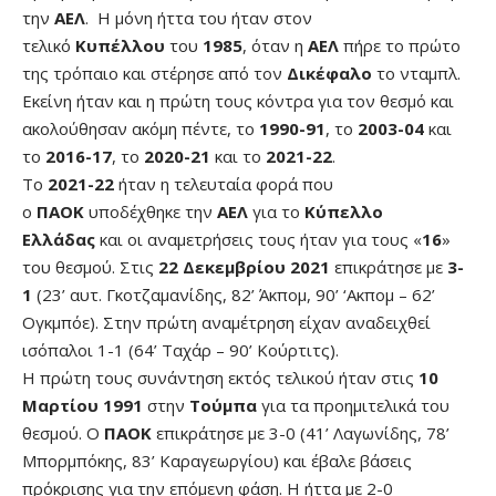
την
ΑΕΛ
. Η μόνη ήττα του ήταν στον
τελικό
Κυπέλλου
του
1985
, όταν η
ΑΕΛ
πήρε το πρώτο
της τρόπαιο και στέρησε από τον
Δικέφαλο
το νταμπλ.
Εκείνη ήταν και η πρώτη τους κόντρα για τον θεσμό και
ακολούθησαν ακόμη πέντε, το
1990-91
, το
2003-04
και
το
2016-17
, το
2020-21
και το
2021-22
.
Το
2021-22
ήταν η τελευταία φορά που
ο
ΠΑΟΚ
υποδέχθηκε την
ΑΕΛ
για το
Κύπελλο
Ελλάδας
και οι αναμετρήσεις τους ήταν για τους «
16
»
του θεσμού. Στις
22 Δεκεμβρίου 2021
επικράτησε με
3-
1
(23’ αυτ. Γκοτζαμανίδης, 82’ Άκπομ, 90’ ‘Ακπομ – 62’
Ογκμπόε). Στην πρώτη αναμέτρηση είχαν αναδειχθεί
ισόπαλοι 1-1 (64’ Ταχάρ – 90’ Κούρτιτς).
Η πρώτη τους συνάντηση εκτός τελικού ήταν στις
10
Μαρτίου 1991
στην
Τούμπα
για τα προημιτελικά του
θεσμού. Ο
ΠΑΟΚ
επικράτησε με 3-0 (41’ Λαγωνίδης, 78’
Μπορμπόκης, 83’ Καραγεωργίου) και έβαλε βάσεις
πρόκρισης για την επόμενη φάση. Η ήττα με 2-0