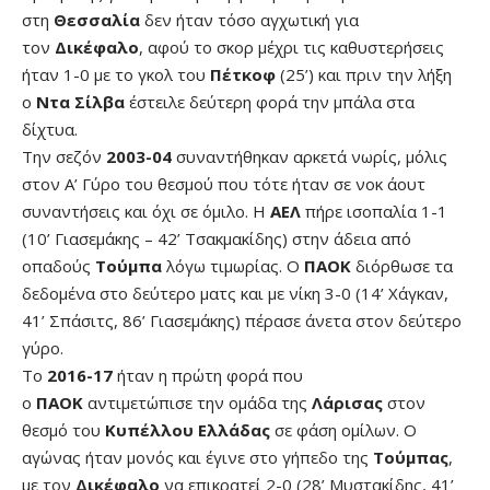
στη
Θεσσαλία
δεν ήταν τόσο αγχωτική για
τον
Δικέφαλο
, αφού το σκορ μέχρι τις καθυστερήσεις
ήταν 1-0 με το γκολ του
Πέτκοφ
(25’) και πριν την λήξη
ο
Ντα Σίλβα
έστειλε δεύτερη φορά την μπάλα στα
δίχτυα.
Την σεζόν
2003-04
συναντήθηκαν αρκετά νωρίς, μόλις
στον Α’ Γύρο του θεσμού που τότε ήταν σε νοκ άουτ
συναντήσεις και όχι σε όμιλο. Η
ΑΕΛ
πήρε ισοπαλία 1-1
(10’ Γιασεμάκης – 42’ Τσακμακίδης) στην άδεια από
οπαδούς
Τούμπα
λόγω τιμωρίας. Ο
ΠΑΟΚ
διόρθωσε τα
δεδομένα στο δεύτερο ματς και με νίκη 3-0 (14’ Χάγκαν,
41’ Σπάσιτς, 86’ Γιασεμάκης) πέρασε άνετα στον δεύτερο
γύρο.
Το
2016-17
ήταν η πρώτη φορά που
ο
ΠΑΟΚ
αντιμετώπισε την ομάδα της
Λάρισας
στον
θεσμό του
Κυπέλλου Ελλάδας
σε φάση ομίλων. Ο
αγώνας ήταν μονός και έγινε στο γήπεδο της
Τούμπας
,
με τον
Δικέφαλο
να επικρατεί 2-0 (28’ Μυστακίδης, 41’