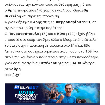
στέλνοντας την κόντρα τους σε δεύτερη μάχη, όπου
ο
Άρης
επικράτησε 1-0 χάρη σε γκολ του
Κλεάνθη
Βικελίδη
και πήρε την πρόκριση.
4 γκολ δέχθηκε ο
Άρης
στις
11 Φεβρουαρίου 1951
, σε
αγώνα που κρίθηκε στην παράταση.
Ο
Πανουτσόπουλος
(5’) και ο
Κίνας
(79’) είχαν βάλει
μπροστά στο σκορ τον Άρη, αλλά ο Μουρατίδης έστειλε
το ματς στην παράταση με τέρματα στο 81ο και 83ο
λεπτό και στη συνέχεια σημείωσε ακόμη δύο, στο 108’ και
στο 121’, και έγινε ο ποδοσφαιριστής με τα περισσότερα
γκολ σε έναν αγώνα
Κυπέλλου
για τον
ΠΑΟΚ
κόντρα
στον
Άρη
.
paokfc.gr