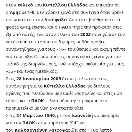
στον
τελικό
του
Κυπέλλου Ελλάδας
και επικράτησε
ο
Άρης
με
1-0
, δεν χάρηκε ξανά στη συνέχεια όταν βρήκε
απέναντί του τον
Δικέφαλο
. Από τότε βρέθηκαν επτά
φορές αντιμέτωποι και ο
ΠΑΟΚ
πήρε την πρόκριση στις
έξι από αυτές, ενώ στον τελικό του
2003
πανηγύρισε την
κατάκτηση του τροπαίου.5 φορές οι δύο ομάδες
συναντήθηκαν για τους «16» του θεσμού και ακόμη πέντε
για τους «8». Οι δύο από τις συναντήσεις είναι για τον
τελικό της διοργάνωσης, ενώ υπάρχει ακόμη μία για τους
«32» και ένας ημιτελικός.
Στις
28 Ιανουαρίου 2009
ήταν η τελευταία τους
συνάντηση για το
Κύπελλο Ελλάδας
, με διπλούς
αγώνες που τελείωσαν με λευκές ισοπαλίες και στις δύο
έδρες, και ο
ΠΑΟΚ
τελικά πήρε την πρόκριση στα
προημιτελικά με νίκη
9-8
στα πέναλτι.
Στις
24 Μαρτίου 1940
, με τον
Ιωαννίδη
να σκοράρει
για τον
ΠΑΟΚ
στην παράταση (94’) και
τον
Καλτσογιάννη
να ισοφαρίζει στο 110ο λεπτό