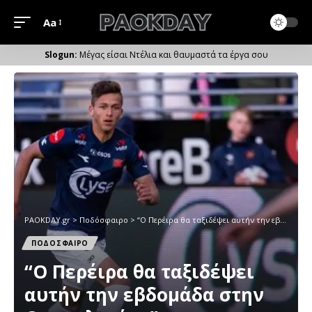
Aa
Μέγεθος
Γραμματοσειράς
Μέγας είσαι Ντέλια και θαυμαστά τα έργα σου
PAOKDAY.gr
>
Ποδόσφαιρο
>
“O Περέιρα θα ταξιδέψει αυτήν την εβδομάδα στην Θεσσαλονίκη”
ΠΟΔΟΣΦΑΙΡΟ
“O Περέιρα θα ταξιδέψει
αυτήν την εβδομάδα στην