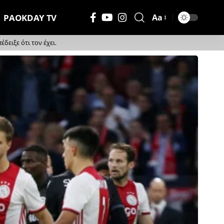
PAOKDAY TV
Aa
Μέγεθος
Γραμματοσειράς
ειξε ότι τον έχει.