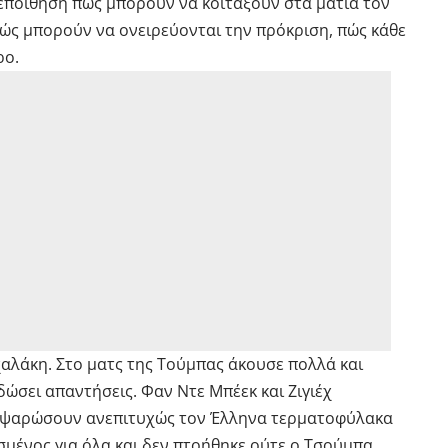
εποίθηση πως μπορούν να κοιτάξουν στα μάτια τον
 πώς μπορούν να ονειρεύονται την πρόκριση, πώς κάθε
ρο.
αλάκη. Στο ματς της Τούμπας άκουσε πολλά και
δώσει απαντήσεις. Φαν Ντε Μπέεκ και Ζιγιέχ
 ψαρώσουν ανεπιτυχώς τον Έλληνα τερματοφύλακα
μένος για όλα και δεν πτοήθηκε ούτε ο Τσούμπα