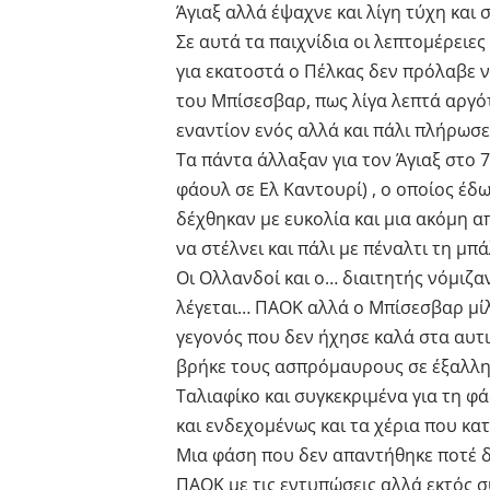
Άγιαξ αλλά έψαχνε και λίγη τύχη και
Σε αυτά τα παιχνίδια οι λεπτομέρειες
για εκατοστά ο Πέλκας δεν πρόλαβε 
του Μπίσεσβαρ, πως λίγα λεπτά αργότ
εναντίον ενός αλλά και πάλι πλήρωσ
Τα πάντα άλλαξαν για τον Άγιαξ στο 7
φάουλ σε Ελ Καντουρί) , ο οποίος έδ
δέχθηκαν με ευκολία και μια ακόμη α
να στέλνει και πάλι με πέναλτι τη μπά
Οι Ολλανδοί και ο… διαιτητής νόμιζα
λέγεται… ΠΑΟΚ αλλά ο Μπίσεσβαρ μίλη
γεγονός που δεν ήχησε καλά στα αυτι
βρήκε τους ασπρόμαυρους σε έξαλλη
Ταλιαφίκο και συγκεκριμένα για τη φά
και ενδεχομένως και τα χέρια που κατ
Μια φάση που δεν απαντήθηκε ποτέ δ
ΠΑΟΚ με τις εντυπώσεις αλλά εκτός 