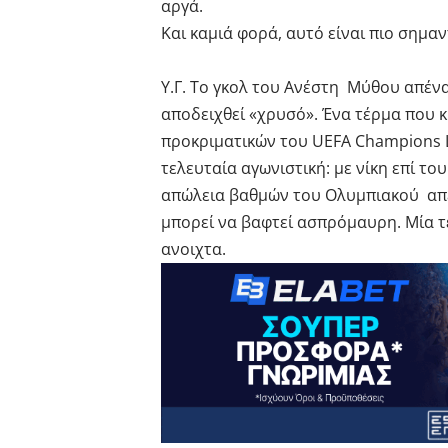
αργά.
Και καμιά φορά, αυτό είναι πιο σημα
Υ.Γ. Το γκολ του Ανέστη Μύθου απένα
αποδειχθεί «χρυσό». Ένα τέρμα που κ
προκριματικών του UEFA Champions L
τελευταία αγωνιστική: με νίκη επί 
απώλεια βαθμών του Ολυμπιακού απέ
μπορεί να βαφτεί ασπρόμαυρη. Μία τ
ανοιχτα.