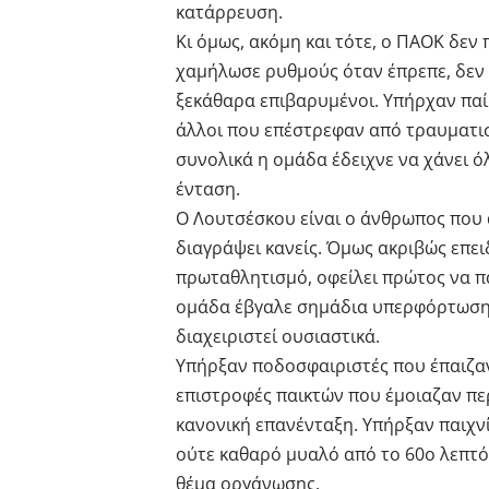
κατάρρευση.
Κι όμως, ακόμη και τότε, ο ΠΑΟΚ δεν
χαμήλωσε ρυθμούς όταν έπρεπε, δεν
ξεκάθαρα επιβαρυμένοι. Υπήρχαν πα
άλλοι που επέστρεφαν από τραυματισ
συνολικά η ομάδα έδειχνε να χάνει ό
ένταση.
Ο Λουτσέσκου είναι ο άνθρωπος που ά
διαγράψει κανείς. Όμως ακριβώς επειδ
πρωταθλητισμό, οφείλει πρώτος να πα
ομάδα έβγαλε σημάδια υπερφόρτωσης
διαχειριστεί ουσιαστικά.
Υπήρξαν ποδοσφαιριστές που έπαιζαν
επιστροφές παικτών που έμοιαζαν πε
κανονική επανένταξη. Υπήρξαν παιχν
ούτε καθαρό μυαλό από το 60ο λεπτό κ
θέμα οργάνωσης.