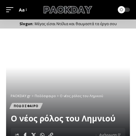
Aa
Μέγεθος
Γραμματοσειράς
Μέγας είσαι Ντέλια και θαυμαστά τα έργα σου
PAOKDAY.gr
>
Ποδόσφαιρο
>
Ο νέος ρόλος του Λημνιού
ΠΟΔΟΣΦΑΙΡΟ
Ο νέος ρόλος του Λημνιού
Ανάγνωση 0'