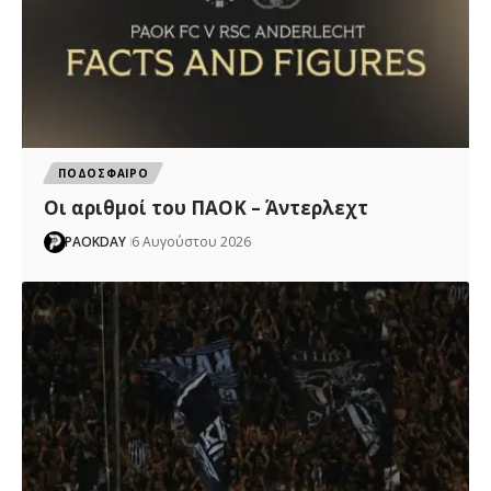
ΠΟΔΟΣΦΑΙΡΟ
Oι αριθμοί του ΠΑΟΚ – Άντερλεχτ
PAOKDAY
6 Αυγούστου 2026