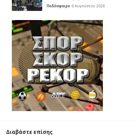
Ποδόσφαιρο
6 Αυγούστου 2026
Διαβάστε επίσης