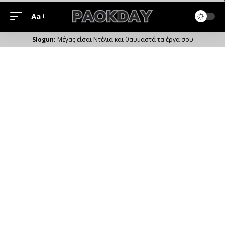
Aa
Μέγεθος
Γραμματοσειράς
Μέγας είσαι Ντέλια και θαυμαστά τα έργα σου