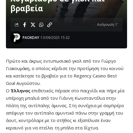
βραβεία
Ανάγνωση 1'
PAOKDAY
13/09/2025 15:32
Πρώτο και άκρως εντυπωσιακό γκολ από τον Γιώργο
Γιακουμάκη, ο οποίος κέρδισε την προτίμηση του κοινού
και κατέκτησε το βραβείο για το Regency Casino Best
Goal Αυγούστου.
Ο
Έλληνας
επιθετικός πέρασε στο παιχνίδι και πήρε μία
υπέροχη μπαλιά από τον Γιάννη Κωνσταντέλια στην
πλάτη της αντίπαλης άμυνας. Στη συνέχεια με σομπρέρο
απέφυγε τον αντίπαλο αμυντικό πάνω στην γραμμή του
άουτ, κοντρόλαρε με το στήθος κι εξαπέλυσε έναν
κεραυνό για να στείλει τη μπάλα στα δίχτυα.