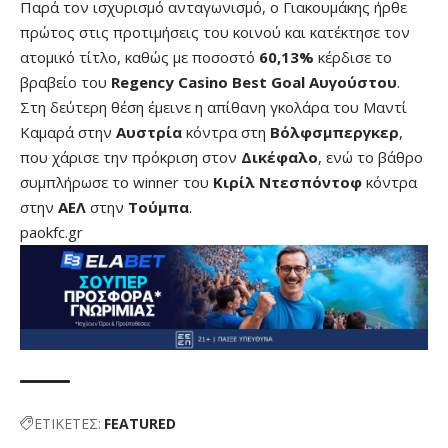
Παρά τον ισχυρισμό ανταγωνισμό, ο Γιακουμάκης ήρθε
πρώτος στις προτιμήσεις του κοινού και κατέκτησε τον
ατομικό τίτλο, καθώς με ποσοστό
60,13%
κέρδισε το
βραβείο του
Regency Casino Best Goal Αυγούστου
.
Στη δεύτερη θέση έμεινε η απίθανη γκολάρα του Μαντί
Καμαρά στην
Αυστρία
κόντρα στη
Βόλφσμπεργκερ
,
που χάρισε την πρόκριση στον
Δικέφαλο
, ενώ το βάθρο
συμπλήρωσε το winner του
Κιρίλ Ντεσπόντοφ
κόντρα
στην
ΑΕΛ
στην
Τούμπα
.
paokfc.gr
ΕΤΙΚΕΤΕΣ:
FEATURED