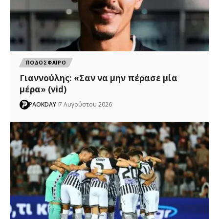
ΠΟΔΟΣΦΑΙΡΟ
Γιαννούλης: «Σαν να μην πέρασε μία
μέρα» (vid)
PAOKDAY
7 Αυγούστου 2026