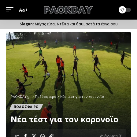
Aa
Μέγεθος
Γραμματοσειράς
Μέγας είσαι Ντέλια και θαυμαστά τα έργα σου
PAOKDAY.gr
>
Ποδόσφαιρο
>
Νέα τέστ για τον κορονοϊο
ΠΟΔΟΣΦΑΙΡΟ
Νέα τέστ για τον κορονοϊο
Ανάγνωση 0'