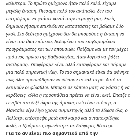
καλύτερα. Το πρώτο ημίχρονο ήταν πολύ καλό, είχαμε
μεγάλη ένταση. Πιέσαμε πολύ τον αντίπαλο, δεν του
επιτρέψαμε να φτάσει κοντά στην περιοχή μας. Εμείς
δημιουργήσαμε επικίνδυνες καταστάσεις και βάλαμε δύο
γκολ. Στο δεύτερο ημίχρονο δεν θα μπορούσε η ένταση να
είναι στα ίδια επίπεδα, δεδομένου του επιβαρυμένου
προγράμματος και των απουσιών. Παίζαμε και με τον μέχρι
πρότινος πρώτο της βαθμολογίας, ήταν λογικό να ψάξει
αντίδραση. Υποφέραμε λίγο, αλλά καταφέραμε και πήραμε
μια πολύ σημαντική νίκη. Το πιο σημαντικό είναι ότι φάνηκε
πως όλοι προσπάθησαν να δώσουν το καλύτερο. Αυτό το
εκτιμούν οι φίλαθλοι. Μπορεί σε κάποιο ματς να χάσεις ή να
κερδίσεις, αλλά η προσπάθεια πρέπει να είναι εκεί. Έπαιξε ο
Γεντβάι στο δεξί άκρο της άμυνας ενώ είναι στόπερ, ο
Μαντσίνι είχε λίγο χρόνο συμμετοχής αλλά τα έδωσε όλα, ο
Πελίστρι επέστρεψε μετά από καιρό και ανταποκρίθηκε
καλά, ο Τζούρισιτς αγωνίστηκε σε διάφορες θέσεις
».
Για το αν είναι πιο σημαντικό από την