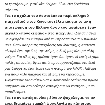
το κρατήσουμε, γιατί κάτι δείχνει. Είναι ένα ξεκάθαρο
μήνυμα
».
Για το σχόλιο του Λουτσέσκου περί σκληρού
παιχνιδιού στον Κωνσταντέλια και για το αν η
αποχώρηση του Έλληνα άσου του αφαίρεσε έναν
μεγάλο «πονοκέφαλο» στο παιχνίδι:
«
Δεν θα ήθελα
να αφαιρέσω τα εύσημα από την προσπάθεια των παικτών
μου. Όσον αφορά τις αποφάσεις του διαιτητή, η απέναντι
πλευρά έχει την δική της γνώμη, η δική μας πλευρά άλλη
γνώμη. Στο τέλος της ημέρας έγινε ό,τι έγινε. Κι εμείς είχαμε
πολλές απουσίες. Έγινε αυτό, προσαρμοστήκαμε στα δικά
μας δεδομένα, έτσι έκανε και η πλευρά του ΠΑΟΚ. Παίξαμε
ένα πολύ καλό παιχνίδι και αξίζαμε να κερδίσουμε.
Αναγκάσαμε τον αντίπαλο σε 0 σουτ εντός εστίας στο πρώτο
ημίχρονο και στο δεύτερο καταφέραμε να κρατήσουμε το
αποτέλεσμα
».
Για το αν αυτές οι νίκες δίνουν ψυχολογία, το αν
έχει διακρίνει χαμηλή ψυχολογία σε κάποιους