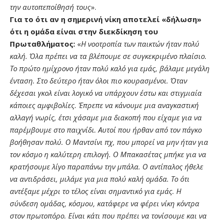
την αυτοπεποίθησή τους
».
Για το ότι αν η σημερινή νίκη αποτελεί «δήλωση»
ότι η ομάδα είναι στην διεκδίκηση του
Πρωταθλήματος:
«
Η νοοτροπία των παικτών ήταν πολύ
καλή. Όλα πρέπει να τα βλέπουμε σε συγκεκριμένο πλαίσιο.
Το πρώτο ημίχρονο ήταν πολύ καλό για εμάς, βάλαμε μεγάλη
ένταση. Στο δεύτερο ήταν όλοι πιο κουρασμένοι. Όταν
δέχεσαι γκολ είναι λογικό να υπάρχουν έστω και στιγμιαία
κάποιες αμφιβολίες. Έπρεπε να κάνουμε μια αναγκαστική
αλλαγή νωρίς, έτσι χάσαμε μια διακοπή που είχαμε για να
παρέμβουμε στο παιχνίδι. Αυτοί που ήρθαν από τον πάγκο
βοήθησαν πολύ. Ο Μαντσίνι πχ, που μπορεί να μην ήταν για
τον κόσμο η καλύτερη επιλογή. Ο Μπακασέτας μπήκε για να
κρατήσουμε λίγο παραπάνω την μπάλα. Ο αντίπαλος ήθελε
να αντιδράσει, μιλάμε για μια πολύ καλή ομάδα. Το ότι
αντέξαμε μέχρι το τέλος είναι σημαντικό για εμάς. Η
σύνδεση ομάδας, κόσμου, κατάφερε να φέρει νίκη κόντρα
στον πρωτοπόρο. Είναι κάτι που πρέπει να τονίσουμε και να