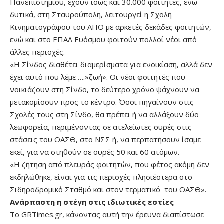
Πανεπιστημίου, έχουν ίσως και 30.000 φοιτητές, ενώ
δυτικά, στη Σταυρούπολη, λειτουργεί η Σχολή
Κινηματογράφου του ΑΠΘ με αρκετές δεκάδες φοιτητών,
ενώ και στο ΕΠΑΛ Ευόσμου φοιτούν πολλοί νέοι από
άλλες περιοχές.
«Η Σίνδος διαθέτει διαμερίσματα για ενοικίαση, αλλά δεν
έχει αυτό που λέμε ….»ζωή». Οι νέοι φοιτητές που
νοικιάζουν στη Σίνδο, το δεύτερο χρόνο ψάχνουν να
μετακομίσουν προς το κέντρο. Όσοι πηγαίνουν στις
Σχολές τους στη Σίνδο, θα πρέπει ή να αλλάξουν δύο
λεωφορεία, περιμένοντας σε ατελείωτες ουρές στις
στάσεις του ΟΑΣΘ, στο ΝΣΣ ή, να περπατήσουν ίσαμε
εκεί, για να στηθούν σε ουρές 50 και 60 ατόμων.
«Η ζήτηση από πλευράς φοιτητών, που φέτος ακόμη δεν
εκδηλώθηκε, είναι για τις περιοχές πλησιέστερα στο
Σιδηροδρομικό Σταθμό και στον τερματικό του ΟΑΣΘ».
Ανάρπαστη η στέγη στις ιδιωτικές εστίες
Το GRTimes.gr, κάνοντας αυτή την έρευνα διαπίστωσε