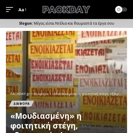
Aa
Μέγεθος
Γραμματοσειράς
Μέγας είσαι Ντέλια και θαυμαστά τα έργα σου
PAOKDAY.gr
>
Διάφορα
>
«Moυδιασμένη» η φοιτητική στέγη, εξαιρετικά «hot» οι ιδιωτικές εστίες
ΔΙΑΦΟΡΑ
«Moυδιασμένη» η
φοιτητική στέγη,