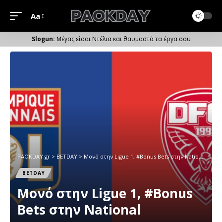
Aa
Μέγεθος
Γραμματοσειράς
Μέγας είσαι Ντέλια και θαυμαστά τα έργα σου
PAOKDAY.gr
>
ΒETDAY
>
Μονό στην Ligue 1, #Βonus Bets στην National
ΒETDAY
Μονό στην Ligue 1, #Βonus
Bets στην National