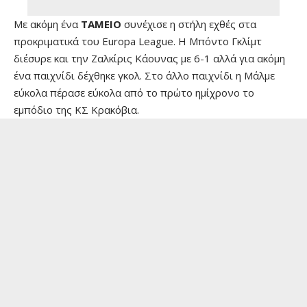
Με ακόμη ένα
ΤΑΜΕΙΟ
συνέχισε η στήλη εχθές στα
προκριματικά του Europa League. H Mπόντο Γκλίμτ
διέσυρε και την Ζαλκίρις Κάουνας με 6-1 αλλά για ακόμη
ένα παιχνίδι δέχθηκε γκολ. Στο άλλο παιχνίδι η Μάλμε
εύκολα πέρασε εύκολα από το πρώτο ημίχρονο το
εμπόδιο της KΣ Κρακόβια.