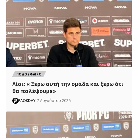
ΠΟΔΟΣΦΑΙΡΟ
Λίσι: « Ξέρω αυτή την ομάδα και ξέρω ότι
θα παλέψουμε»
PAOKDAY
7 Αυγούστου 2026