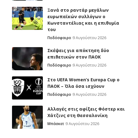
Ξανά στο ραντάρ μεγάλων
ευρωπαϊκών συλλόγων ο
Κωνσταντέλιας και η επιθυμία
του
Ποδόσφαιρο
9 Αυγούστου 2026
Σκέψεις για απόκτηση δύο
επιθετικών στον ΠΑΟΚ
Ποδόσφαιρο
9 Αυγούστου 2026
Στο UEFA Women’s Europa Cup ο
ΠΑΟΚ – Όλα όσα ισχύουν
Ποδόσφαιρο
9 Αυγούστου 2026
Αλλαγές στις αφίξεις Φόστερ και
Χάτζινς στη Θεσσαλονίκη
Μπάσκετ
9 Αυγούστου 2026