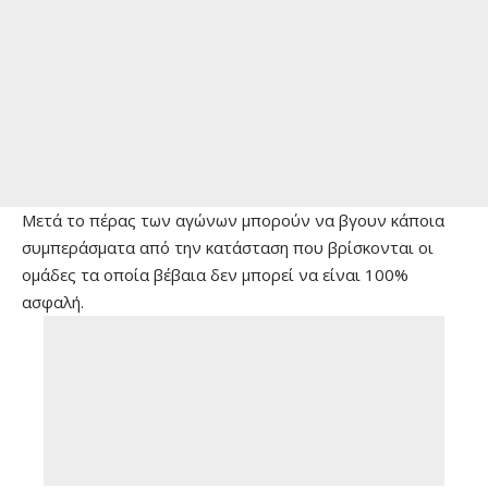
Μετά το πέρας των αγώνων μπορούν να βγουν κάποια
συμπεράσματα από την κατάσταση που βρίσκονται οι
ομάδες τα οποία βέβαια δεν μπορεί να είναι 100%
ασφαλή.