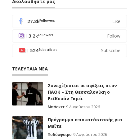
Ακολουθήστε μας
27.8k
Like
Followers
3.2k
Follow
Followers
524
Subscribe
Subscribers
ΤΕΛΕΥΤΑΙΑ ΝΕΑ
Συνεχίζονται οι αφίξεις στον
ΠΑΟΚ – Στη Θεσσαλονίκη ο
ΡεϊΚουάν Γκρέι
Μπάσκετ
9 Αυγούστου 2026
Πρόγραμμα αποκατάστασής για
Μεϊτε
Ποδόσφαιρο
9 Αυγούστου 2026