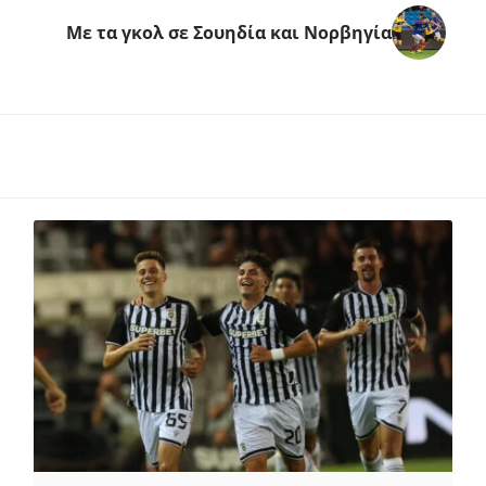
Με τα γκολ σε Σουηδία και Νορβηγία