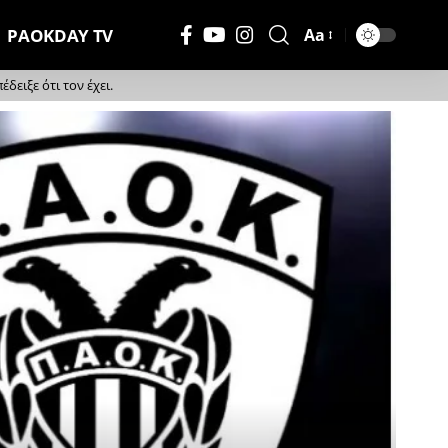
PAOKDAY TV
Aa
Μέγεθος
Γραμματοσειράς
ειξε ότι τον έχει.