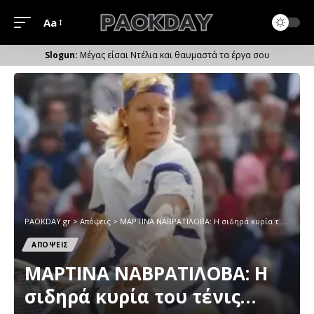
Aa
Μέγεθος
Γραμματοσειράς
Μέγας είσαι Ντέλια και θαυμαστά τα έργα σου
PAOKDAY.gr
>
Απόψεις
>
ΜΑΡΤΙΝΑ ΝΑΒΡΑΤΙΛΟΒΑ: Η σιδηρά κυρία του τένις…
ΑΠΟΨΕΙΣ
ΜΑΡΤΙΝΑ ΝΑΒΡΑΤΙΛΟΒΑ: Η
σιδηρά κυρία του τένις…