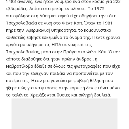
1483 αγώνες, ενώ ήταν νούμερο ένα στον κόσμο για 223
εβδομάδες. Απίστευτα ρεκόρ εν ολίγοις. Το 1975
αυτομόλησε στη Δύση και αφού είχε οδηγήσει την τότε
Τσεχοσλοβακία σε νίκη στο Φέντ Κάπ. Όταν το 1981
πήρε την Αμερικανική υπηκοότητα, το κομουνιστικό
καθεστώς έσβησε εσκεμμένα το όνομα της. Πέντε χρόνια
αργότερα οδήγησε τις ΗΠΑ σε νίκη επί της
Τσεχοσλοβακίας, μέσα στην Πράγα στο Φέντ Κάπ. Όταν
κάποτε διαδόθηκε ότι ήταν πρώην άνδρας , η
Ναβρατίλοβα έδειξε σε όλους τις φωτογραφίες που είχε
και που την έδειχναν παιδάκι να προπονείται με τον
πατέρα της. Ήταν μια γυναίκα με φοβερή θέληση που
ήξερε πώς για να φτάσεις στην κορυφή δεν φτάνει μόνο
το ταλέντο. Χρειάζονται θυσίες και σκληρή δουλειά.