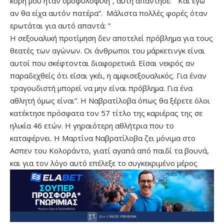
κόρη μου ήταν ομοφυλόφιλη”, αυτή απάντησε: ” Και εγώ
αν θα είχα αυτόν πατέρα”. Μάλιστα πολλές φορές όταν
ερωτάται για αυτό απαντά: ”
Η σεξουαλική προτίμηση δεν αποτελεί πρόβλημα για τους
θεατές των αγώνων. Οι άνθρωποι του μάρκετινγκ είναι
αυτοί που σκέφτονται διαφορετικά. Είσαι νεκρός αν
παραδεχθείς ότι είσαι γκέι, η αμφισεξουαλικός. Για έναν
τραγουδιστή μπορεί να μην είναι πρόβλημα. Για ένα
αθλητή όμως είναι”. Η Ναβρατίλοβα όπως θα ξέρετε όλοι
κατέκτησε πρόσφατα τον 57 τίτλο της καριέρας της σε
ηλικία 46 ετών. Η γηραιότερη αθλήτρια που το
καταφέρνει. Η Μαρτίνα Ναβρατίλοβα ζει μόνιμα στο
Ασπεν του Κολοράντο, γιατί αγαπά από παιδί τα βουνά,
και για τον λόγο αυτό επέλεξε το συγκεκριμένο μέρος