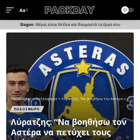
Aa
Μέγεθος
Γραμματοσειράς
Μέγας είσαι Ντέλια και θαυμαστά τα έργα σου
PAOKDAY.gr
>
Ποδόσφαιρο
>
Λύρατζης: “Nα βοηθήσω τoν Αστέρα να πετύχει τους στόχους του”
ΠΟΔΟΣΦΑΙΡΟ
Λύρατζης: “Nα βοηθήσω τoν
Αστέρα να πετύχει τους