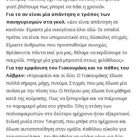
γιατί βλέπουμε πως μπορεί να πάει η χρονιά».
Για το αν είναι μία απάντηση ο τρόπος των
πανηγυρισμών στα γκολ
: «Δεν είναι απάντηση σε
κανέναν. Είμαστε μία οικογένεια όλοι εδώ. Οι οπαδοί
πρέπει να είναι πιο υπομονετικοί στις δύσκολες στιγμές.
Είμαστε άνθρωποι που προσπαθούμε συνεχώς.
Βρίσκονται πάντα εκεί για μας, θέλαμε να κερδίσουμε το
παιχνίδι. Υπήρχε μία χαρά μπροστά στους φιλάθλους».
Για την εμφάνιση του Γιακουμάκη και το πάθος του
Λόβρεν:
«Κορυφαίοι και οι δύο. Ο Γιακουμάκης έδωσε
πολλά σήμερα, μάχη, πνεύμα. Στιγμές που μας έδωσε μία
ανάσα με την πίεση του. Ο Ντέγιαν μας έδωσε ένα μάθημα
κατά της κούρασης. Πως να ξεπερνάμε και να παίρνουμε
το παραμικρό μέσα στο γήπεδο. Όλη η στάση των
ποδοσφαιριστών στο δεύτερο ημίχρονο ήταν εξαιρετικοί.
Ειδική μνεία στον Τσιφτσή, που μπήκε στο ημίχρονο και
έδωσε αυτοπεποίθηση στην ομάδα. Καθόλου εύκολο για
τερματοφύλακα. Δεν θα ήθελα να μιλάμε μόνο για δύο