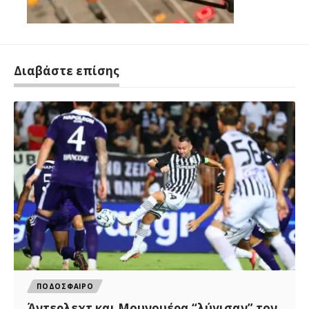
Διαβάστε επίσης
ΠΟΔΟΣΦΑΙΡΟ
Άντερλεχτ και Μουνουέρα “λύγισαν” τον