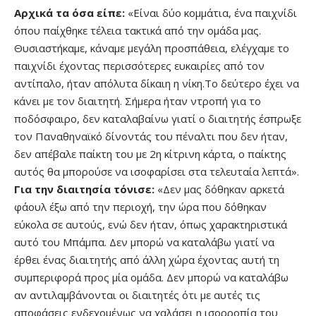
Aρχικά τα όσα είπε:
«Είναι δύο κομμάτια, ένα παιχνίδι
όπου παίχθηκε τέλεια τακτικά από την ομάδα μας.
Θυσιαστήκαμε, κάναμε μεγάλη προσπάθεια, ελέγχαμε το
παιχνίδι έχοντας περισσότερες ευκαιρίες από τον
αντίπαλο, ήταν απόλυτα δίκαιη η νίκη.Το δεύτερο έχει να
κάνει με τον διαιτητή. Σήμερα ήταν ντροπή για το
ποδόσφαιρο, δεν καταλαβαίνω γιατί ο διαιτητής έσπρωξε
τον Παναθηναϊκό δίνοντάς του πέναλτι που δεν ήταν,
δεν απέβαλε παίκτη του με 2η κίτρινη κάρτα, ο παίκτης
αυτός θα μπορούσε να ισοφαρίσει στα τελευταία λεπτά».
Για την διαιτησία τόνισε:
«Δεν μας δόθηκαν αρκετά
φάουλ έξω από την περιοχή, την ώρα που δόθηκαν
εύκολα σε αυτούς, ενώ δεν ήταν, όπως χαρακτηριστικά
αυτό του Μπάμπα. Δεν μπορώ να καταλάβω γιατί να
έρθει ένας διαιτητής από άλλη χώρα έχοντας αυτή τη
συμπεριφορά προς μία ομάδα. Δεν μπορώ να καταλάβω
αν αντιλαμβάνονται οι διαιτητές ότι με αυτές τις
αποφάσεις ενδεχομένως να χαλάσει η ισορροπία του