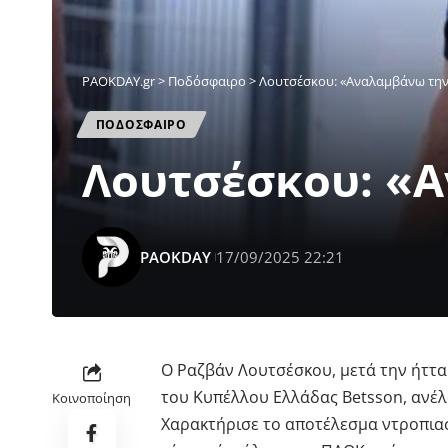
PAOKDAY.gr
>
Ποδόσφαιρο
>
Λουτσέσκου: «Αναλαμβάνω την
ΠΟΔΟΣΦΑΙΡΟ
Λουτσέσκου: «
PAOKDAY
17/09/2025 22:21
Ο Ραζβάν Λουτσέσκου, μετά την ήττα
του Κυπέλλου Ελλάδας Betsson, ανέλ
Κοινοποίηση
Χαρακτήρισε το αποτέλεσμα ντροπιασ