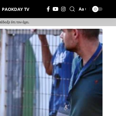
PAOKDAY TV
Aa
Μέγεθος
Γραμματοσειράς
ειξε ότι τον έχει.