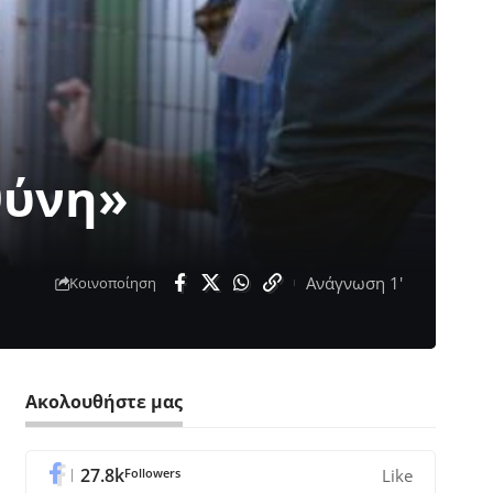
θύνη»
Ανάγνωση 1'
Κοινοποίηση
Ακολουθήστε μας
27.8k
Followers
Like