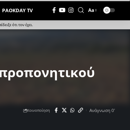
PAOKDAY TV
Aa
Μέγεθος
Γραμματοσειράς
ειξε ότι τον έχει.
υ προπονητικού
Ανάγνωση 0'
Κοινοποίηση