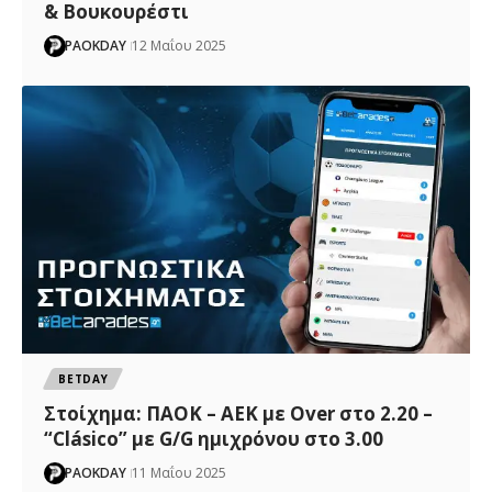
& Βουκουρέστι
PAOKDAY
12 Μαΐου 2025
ΒETDAY
Στοίχημα: ΠΑΟΚ – ΑΕΚ με Over στο 2.20 –
“Clásico” με G/G ημιχρόνου στο 3.00
PAOKDAY
11 Μαΐου 2025