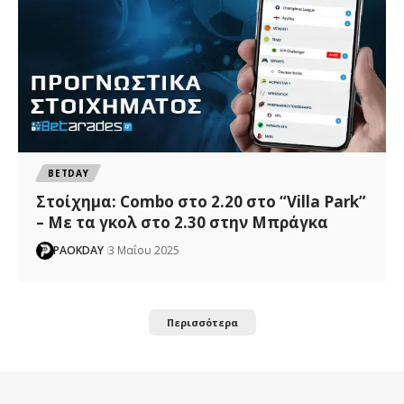
ΒETDAY
Στοίχημα: Combo στο 2.20 στο “Villa Park”
– Με τα γκολ στο 2.30 στην Μπράγκα
PAOKDAY
3 Μαΐου 2025
Περισσότερα