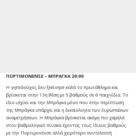
ΠΟΡΤΙΜΟΝΕΝΣΕ – ΜΠΡΑΓΚΑ 20:00
H γηπεδούχος δεν ξεκίνησε καλά το πρωτάθλημα και
βρίσκεται στην 13η θέση με 5 βαθμούς σε 6 παιχνίδια. Το
ίδιο ισχύει και την Μπράγκα μόνο που στην περίπτωση
της Μπράγκα υπάρχει και η δικαιολογία των Ευρωπαίκων
αναμετρήσεων. Η Μπράγκα βρίσκεται ακόμη πιο χαμηλά
στον βαθμολογικό πίνακα έχοντας τους ίδιους βαθμούς
με την Πορτιμονένσε αλλά χειρότερο συντελεστή