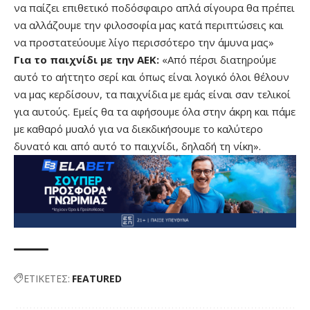
να παίζει επιθετικό ποδόσφαιρο απλά σίγουρα θα πρέπει
να αλλάζουμε την φιλοσοφία μας κατά περιπτώσεις και
να προστατεύουμε λίγο περισσότερο την άμυνα μας»
Για το παιχνίδι με την ΑΕΚ:
«Από πέρσι διατηρούμε
αυτό το αήττητο σερί και όπως είναι λογικό όλοι θέλουν
να μας κερδίσουν, τα παιχνίδια με εμάς είναι σαν τελικοί
για αυτούς. Εμείς θα τα αφήσουμε όλα στην άκρη και πάμε
με καθαρό μυαλό για να διεκδικήσουμε το καλύτερο
δυνατό και από αυτό το παιχνίδι, δηλαδή τη νίκη».
ΕΤΙΚΕΤΕΣ:
FEATURED