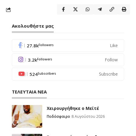
Ακολουθήστε μας
27.8k
Like
Followers
3.2k
Follow
Followers
524
Subscribe
Subscribers
ΤΕΛΕΥΤΑΙΑ ΝΕΑ
Χειρουργήθηκε ο Μεϊτέ
Ποδόσφαιρο
8 Αυγούστου 2026