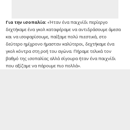
Για την ισοπαλία:
«Ήταν ένα παιχνίδι περίεργο
δεχτήκαμε ένα γκολ καταφέραμε να αντιδράσουμε άμεσα
και να ισοφαρίσουμε, παίξαμε πολύ πιεστικά, στο
δεύτερο ημίχρονο ήμασταν καλύτεροι, δεχτήκαμε ένα
γκολ κόντρα στη ροή του αγώνα. Πήραμε τελικά τον
βαθμό της ισοπαλίας αλλά σίγουρα ήταν ένα παιχνίδι
που αξίζαμε να πάρουμε πιο πολλά».