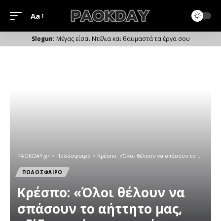
Aa
Μέγεθος
Γραμματοσειράς
Μέγας είσαι Ντέλια και θαυμαστά τα έργα σου
PAOKDAY.gr
>
Ποδόσφαιρο
>
Κρέσπο: «Όλοι θέλουν να σπάσουν το αήττητο μας, αξίζαμε κάτι παραπάνω σήμερα»
ΠΟΔΟΣΦΑΙΡΟ
Κρέσπο: «Όλοι θέλουν να
σπάσουν το αήττητο μας,