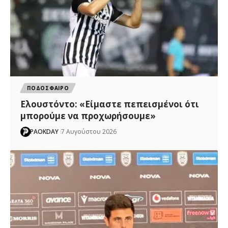
ΠΟΔΟΣΦΑΙΡΟ
Ελουστόντο: «Είμαστε πεπεισμένοι ότι
μπορούμε να προχωρήσουμε»
PAOKDAY
7 Αυγούστου 2026