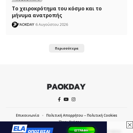
Το χειροκρότημα του κόσμο και το
μήνυμα ανατροπής
PAOKDAY
6 Αυγούστου 2026
Περισσότερα
Επικοινωνία
Πολιτική Απορρήτου – Πολιτική Cookies
Όροι Χρήσης
COPYRIGHT © 2026 PAOKDAY | CREATED WITH
BY
MVP MEDIA