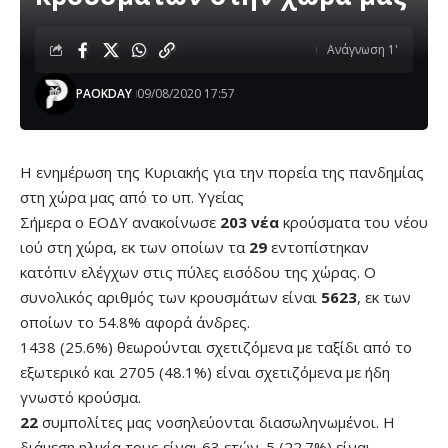
Ανάγνωση 1'
PAOKDAY
09/08/2020 17:57
Η ενημέρωση της Κυριακής για την πορεία της πανδημίας
στη χώρα μας από το υπ. Υγείας
Σήμερα ο ΕΟΔΥ ανακοίνωσε
203 νέα
κρούσματα του νέου
ιού στη χώρα, εκ των οποίων τα
29
εντοπίστηκαν
κατόπιν ελέγχων στις πύλες εισόδου της χώρας. Ο
συνολικός αριθμός των κρουσμάτων είναι
5623
, εκ των
οποίων το 54.8% αφορά άνδρες.
1438 (25.6%) θεωρούνται σχετιζόμενα με ταξίδι από το
εξωτερικό και 2705 (48.1%) είναι σχετιζόμενα με ήδη
γνωστό κρούσμα.
22
συμπολίτες μας νοσηλεύονται διασωληνωμένοι. Η
διάμεση ηλικία τους είναι 63 ετών. 5 (22.7%) είναι