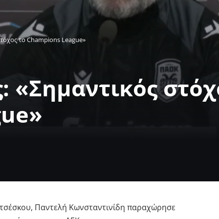
στόχος το Champions League»
: «Σημαντικός στόχ
gue»
υτσέσκου, Παντελή Κωνσταντινίδη παραχώρησε