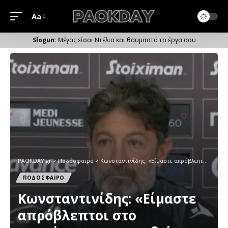
Aa
Μέγεθος
Γραμματοσειράς
Μέγας είσαι Ντέλια και θαυμαστά τα έργα σου
PAOKDAY.gr
>
Ποδόσφαιρο
>
Κωνσταντινίδης: «Είμαστε απρόβλεπτοι στο σκοράρισμα, τα παιδιά είναι έτοιμα για τη συνέχεια»
ΠΟΔΟΣΦΑΙΡΟ
Κωνσταντινίδης: «Είμαστε
απρόβλεπτοι στο