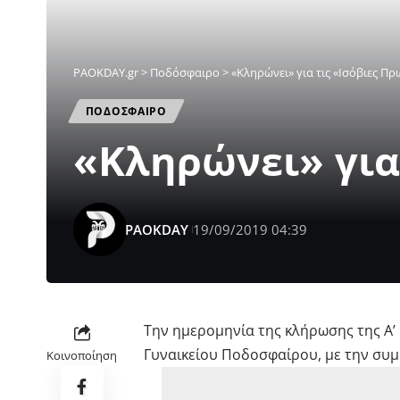
PAOKDAY.gr
>
Ποδόσφαιρο
>
«Κληρώνει» για τις «Ισόβιες Π
ΠΟΔΟΣΦΑΙΡΟ
«Κληρώνει» για
PAOKDAY
19/09/2019 04:39
Την ημερομηνία της κλήρωσης της Α’
Γυναικείου Ποδοσφαίρου, με την συμ
Κοινοποίηση