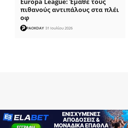
Europa League: Έμαθε τους
πιθανούς αντιπάλους στα πλέι
οφ
PAOKDAY
31 Ιουλίου 2026
COPYRIGHT © 2026 PAOKDAY | CREATED WITH
BY
MVP MEDIA