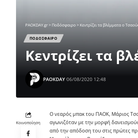
PAOKDAY.gr
>
Ποδόσφαιρο
>
Κεντρίζει τα βλέμματα ο Τσαο
ΠΟΔΟΣΦΑΙΡΟ
Κεντρίζει τα β
PAOKDAY
06/08/2020 12:48
Ο νεαρός μπακ του ΠΑΟΚ, Μάριος Τσα
αγωνιζόταν με την μορφή δανεισμούσ
Κοινοποίηση
από την απόδοση του στις πρώτες πρ